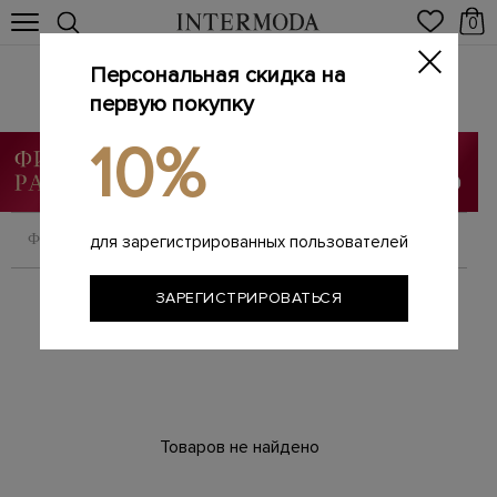
0
Персональная скидка на
Мужские брюки
Главная
первую покупку
Мужчинам
Одежда
Брюки
/
/
/
10%
ФИЛЬТРОВАТЬ
СОРТИРОВАТЬ
для зарегистрированных пользователей
ЗАРЕГИСТРИРОВАТЬСЯ
Товаров не найдено