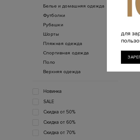
Белье и домашняя одежда
Футболки
Рубашки
для за
Шорты
пользо
Пляжная одежда
Спортивная одежда
ЗАРЕ
Поло
Верхняя одежда
Новинка
SALE
Скидка от 50%
Скидка от 60%
Скидка от 70%