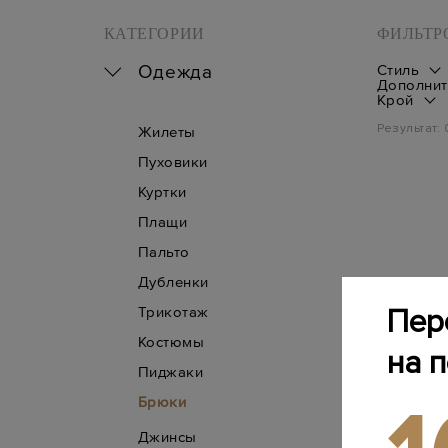
КАТЕГОРИИ
ФИЛЬТР
Одежда
Стиль
Дополнит
Крой
Результат:
Жилеты
Пуховики
Куртки
Плащи
Пальто
Дубленки
Трикотаж
Пер
Костюмы
на 
Пиджаки
Брюки
Джинсы