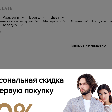
ОВАТЬ
Размеры
Бренд
Цвет
ельная категория
Материал
Длина
Рисунок
Посадка
0
Товаров не найдено
сональная скидка
первую покупку