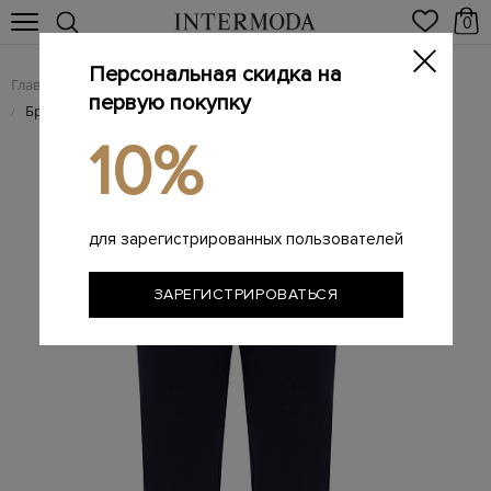
0
Персональная скидка на
Главная
Мужчинам
Одежда
Мужские брюки
/
/
/
первую покупку
Брендовые мужские брюки
/
10%
для зарегистрированных пользователей
ЗАРЕГИСТРИРОВАТЬСЯ