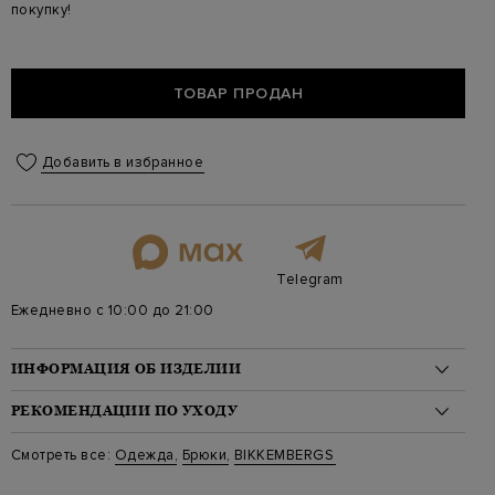
покупку!
ТОВАР ПРОДАН
Добавить в избранное
Telegram
Ежедневно с 10:00 до 21:00
ИНФОРМАЦИЯ ОБ ИЗДЕЛИИ
Материал: хлопок 75%, лиоцелл 22%, эластан 3%
РЕКОМЕНДАЦИИ ПО УХОДУ
На модели: 188/90/79/99 на модели размер 48
Стиль: Зауженные, Укороченные, Однотонный
Стирка: Деликатная стирка при температуре воды до 30
Смотреть все:
Одежда
,
Брюки
,
BIKKEMBERGS
Цвет: Синий
градусов
Артикул: cfcp08081s3832y81
Отбеливание: Отбеливание запрещено