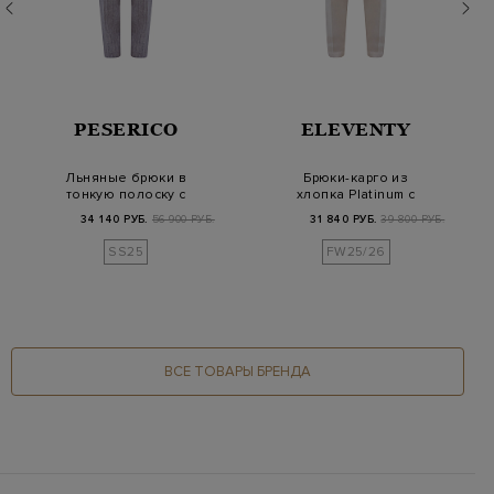
PESERICO
ELEVENTY
Льняные брюки в
Брюки-карго из
тонкую полоску с
хлопка Platinum с
защипами и поясом
накладными
34 140 РУБ.
56 900 РУБ.
31 840 РУБ.
39 800 РУБ.
на…
карманами
SS25
FW25/26
ВСЕ ТОВАРЫ БРЕНДА