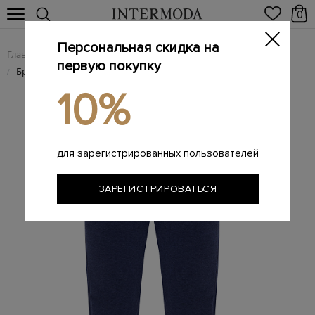
0
Персональная скидка на
Главная
Мужчинам
Одежда
Мужские брюки
/
/
/
первую покупку
Брендовые мужские брюки
/
10%
для зарегистрированных пользователей
ЗАРЕГИСТРИРОВАТЬСЯ