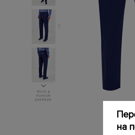
Фото в
полном
размере
Пер
на 