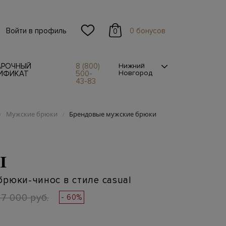
Войти в профиль
0 бонусов
0
АРОЧНЫЙ
8 (800)
Нижний
Новгород
ИФИКАТ
500-
43-83
Мужские брюки
Брендовые мужские брюки
/
/
I
рюки-чинос в стиле casual
37 000 руб.
- 60%