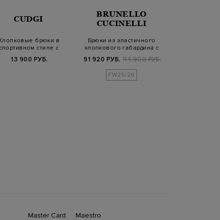
BRUNELLO
CUDGI
CUD
CUCINELLI
Хлопковые брюки в
Брюки из эластичного
Брюки из х
спортивном стиле с
хлопкового габардина с
эластичными в
вышитым логотипом
карманами-…
поясом н
13 900 РУБ.
91 920 РУБ.
114 900 РУБ.
7 470 РУБ.
2
FW25/26
Master Card
Maestro