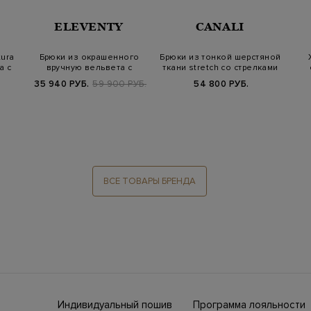
ELEVENTY
CANALI
tura
Брюки из окрашенного
Брюки из тонкой шерстяной
а с
вручную вельвета с
ткани stretch со стрелками
накладными кар…
35 940 РУБ.
59 900 РУБ.
54 800 РУБ.
ВСЕ ТОВАРЫ БРЕНДА
Индивидуальный пошив
Программа лояльности