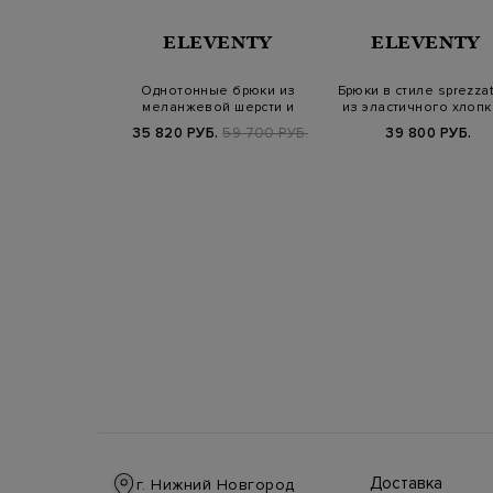
UDGI
ELEVENTY
ELEVENTY
ямого кроя с
Однотонные брюки из
Брюки в стиле sprezza
й и вышитым
меланжевой шерсти и
из эластичного хлопк
отипом
кашемира на ку…
кули…
900 РУБ.
35 820 РУБ.
59 700 РУБ.
39 800 РУБ.
Доставка
г. Нижний Новгород