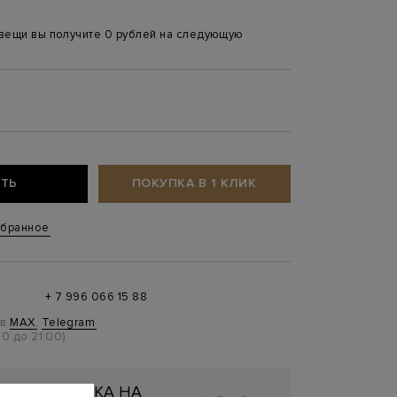
 вещи вы получите 0 рублей на следующую
6
ТЬ
ПОКУПКА В 1 КЛИК
збранное
+ 7 996 066 15 88
 в
MAX
,
Telegram
0 до 21:00)
ЬНАЯ СКИДКА НА