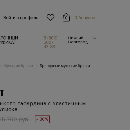
Войти в профиль
0 бонусов
0
АРОЧНЫЙ
8 (800)
Нижний
Новгород
ИФИКАТ
500-
43-83
Мужские брюки
Брендовые мужские брюки
/
/
I
нкого габардина с эластичным
улиске
55 700 руб.
- 30%