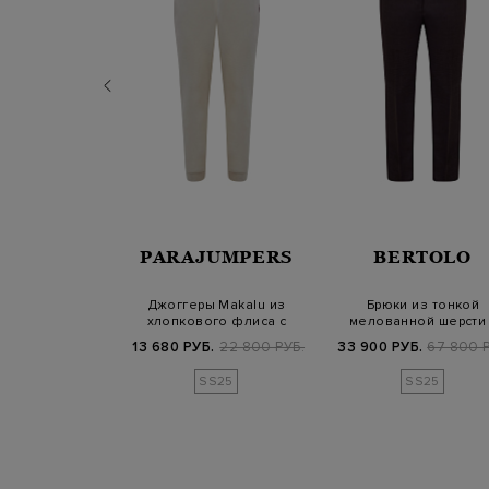
NELLO
PARAJUMPERS
BERTOLO
INELLI
avelwear со
Джоггеры Makalu из
Брюки из тонкой
и нижним краем
хлопкового флиса с
мелованной шерсти 
молнии
эластичным поясо…
поясом на кулиске
800 РУБ.
13 680 РУБ.
22 800 РУБ.
33 900 РУБ.
67 800 Р
SS25
SS25