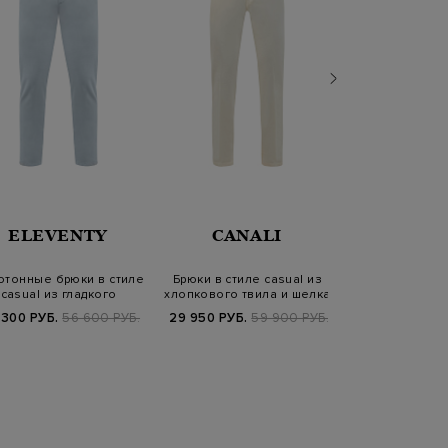
ELEVENTY
CANALI
ELEV
отонные брюки в стиле
Брюки в стиле casual из
Хлопковые брю
casual из гладкого
хлопкового твила и шелка
sprezzatura с
эластичног…
кулис
 300 РУБ.
56 600 РУБ.
29 950 РУБ.
59 900 РУБ.
29 400 РУБ.
5