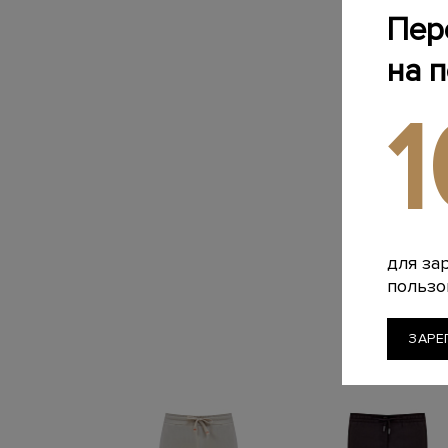
Пер
на 
для за
пользо
ЗАРЕ