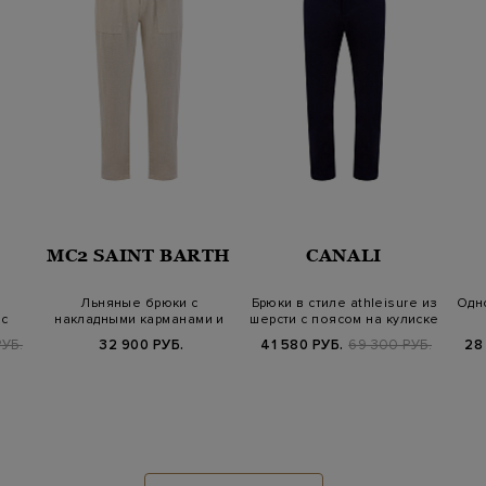
MC2 SAINT BARTH
CANALI
Льняные брюки с
Брюки в стиле athleisure из
Одн
с
накладными карманами и
шерсти с поясом на кулиске
поясом на кулис…
УБ.
32 900 РУБ.
41 580 РУБ.
69 300 РУБ.
28