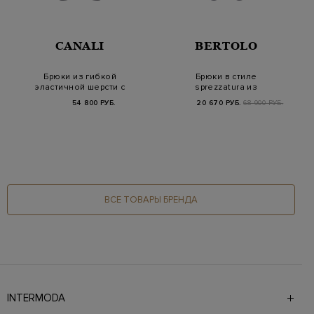
CANALI
BERTOLO
Брюки из гибкой
Брюки в стиле
эластичной шерсти с
sprezzatura из
графичными стрелка…
шерстяной ткани
54 800 РУБ.
20 670 РУБ.
68 900 РУБ.
ВСЕ ТОВАРЫ БРЕНДА
INTERMODA