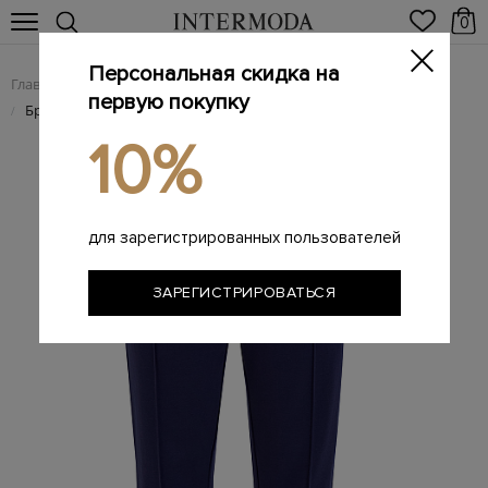
0
Персональная скидка на
Главная
Мужчинам
Одежда
Мужские брюки
/
/
/
первую покупку
Брендовые мужские брюки
/
10%
для зарегистрированных пользователей
ЗАРЕГИСТРИРОВАТЬСЯ