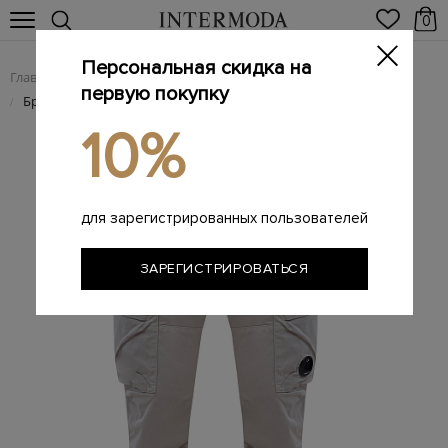
0
Персональная скидка на
Главная
Мужчинам
Одежда
Мужские брюки
/
/
/
первую покупку
Брендовые мужские брюки
/
10%
для зарегистрированных пользователей
ЗАРЕГИСТРИРОВАТЬСЯ