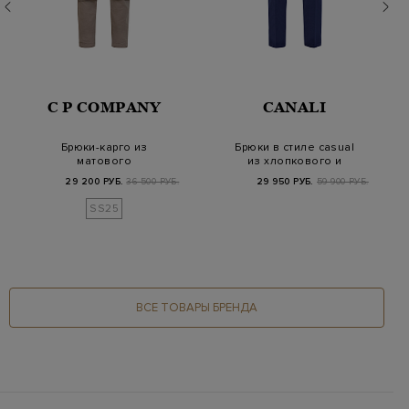
C P COMPANY
CANALI
Брюки-карго из
Брюки в стиле casual
матового
из хлопкового и
влагозащитного
шелкового твила
29 200 РУБ.
36 500 РУБ.
29 950 РУБ.
59 900 РУБ.
нейлона Flatt с…
SS25
ВСЕ ТОВАРЫ БРЕНДА