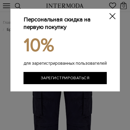
0
Персональная скидка на
Главная
Мужчинам
Одежда
Мужские брюки
/
/
/
первую покупку
Брендовые мужские брюки
/
10%
для зарегистрированных пользователей
ЗАРЕГИСТРИРОВАТЬСЯ