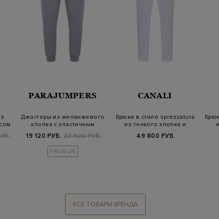
PARAJUMPERS
CANALI
из
Джоггеры из меланжевого
Брюки в стиле sprezzatura
Брюк
ясом
хлопка с эластичным
из тонкого хлопка и
поясом
лиоцелла
УБ.
19 120 РУБ.
23 900 РУБ.
49 800 РУБ.
FW25/26
ВСЕ ТОВАРЫ БРЕНДА