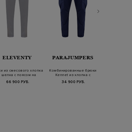
ELEVENTY
PARAJUMPERS
ELEV
и из смесового хлопка
Комбинированные брюки
Брюки из ок
и шелка с поясом на
Kennet из хлопка с
вручную ве
кулиске
карманами-кар…
накладным
66 900 РУБ.
34 900 РУБ.
35 940 РУБ.
5