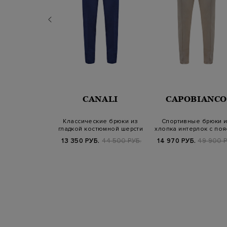
JUMPERS
CANALI
CAPOBIANCO
 эластичного
Классические брюки из
Спортивные брюки 
 регулируемым
гладкой костюмной шерсти
хлопка интерлок с по
м и па…
на кулиск…
800 РУБ.
13 350 РУБ.
44 500 РУБ.
14 970 РУБ.
49 900 Р