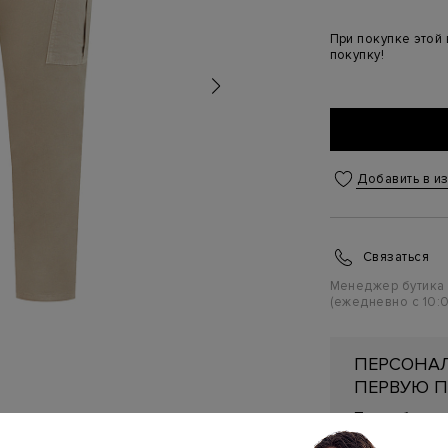
При покупке этой
покупку!
Добавить в и
Связаться
Менеджер бутика
(ежедневно с 10:0
ПЕРСОНАЛ
ПЕРВУЮ П
Подробнее