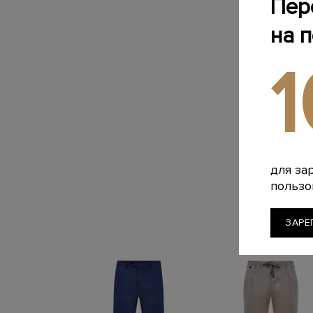
Пер
на 
для за
пользо
ЗАРЕ