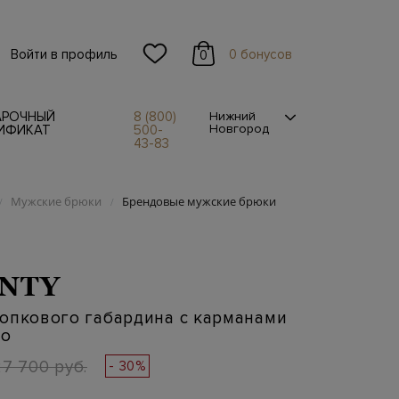
Войти в профиль
0 бонусов
0
АРОЧНЫЙ
8 (800)
Нижний
Новгород
ИФИКАТ
500-
43-83
Мужские брюки
Брендовые мужские брюки
/
/
NTY
опкового габардина с карманами
го
27 700 руб.
- 30%