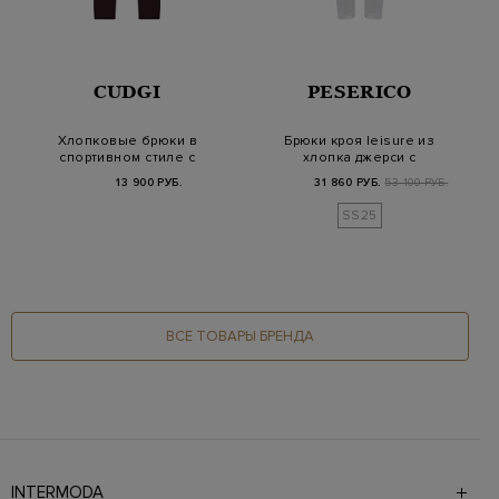
CUDGI
PESERICO
Хлопковые брюки в
Брюки кроя leisure из
спортивном стиле с
хлопка джерси с
вышитым логотипом
поясом на кулиск…
13 900 РУБ.
31 860 РУБ.
53 100 РУБ.
SS25
ВСЕ ТОВАРЫ БРЕНДА
INTERMODA