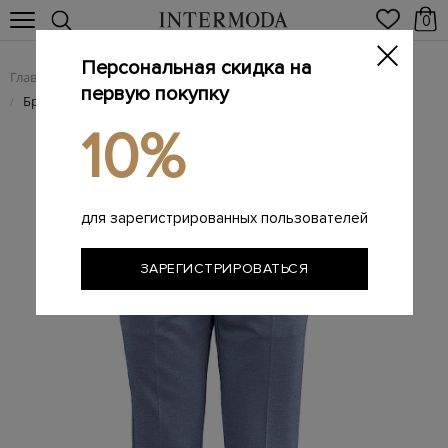
0
Персональная скидка на
Главная
Мужчинам
Одежда
Мужские брюки
/
/
/
первую покупку
Брендовые мужские брюки
/
10%
для зарегистрированных пользователей
ЗАРЕГИСТРИРОВАТЬСЯ