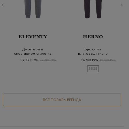
ELEVENTY
HERNO
Джоггеры в
Брюки из
спортивном стиле из
влагозащитного
хлопка, кашемира и
хлопка с защипами и
52 320 РУБ.
87 200 РУБ.
34 160 РУБ.
48 800 РУБ.
шерс…
поясом на…
SS25
ВСЕ ТОВАРЫ БРЕНДА