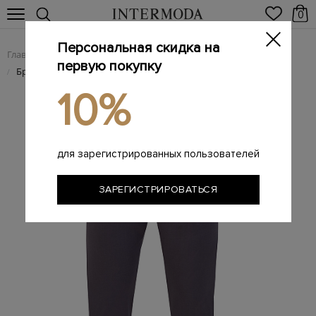
0
Персональная скидка на
Главная
Мужчинам
Одежда
Мужские брюки
/
/
/
первую покупку
Брендовые мужские брюки
/
10%
для зарегистрированных пользователей
ЗАРЕГИСТРИРОВАТЬСЯ