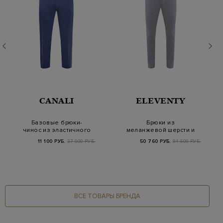
CANALI
ELEVENTY
Базовые брюки-
Брюки из
чинос из эластичного
меланжевой шерсти и
хлопка
кашемира с поясом на
11 100 РУБ.
37 000 РУБ.
50 760 РУБ.
84 600 РУБ.
кули…
ВСЕ ТОВАРЫ БРЕНДА