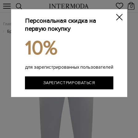
0
Персональная скидка на
Главная
Мужчинам
Одежда
Мужские брюки
/
/
/
первую покупку
Брендовые мужские брюки
/
10%
для зарегистрированных пользователей
ЗАРЕГИСТРИРОВАТЬСЯ