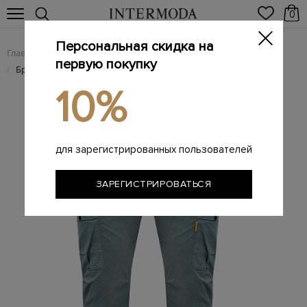
0
Персональная скидка на
Главная
Мужчинам
Одежда
Мужские брюки
/
/
/
первую покупку
Брендовые мужские брюки
/
10%
для зарегистрированных пользователей
ЗАРЕГИСТРИРОВАТЬСЯ