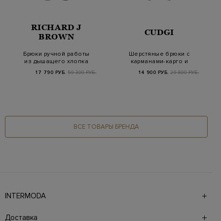
RICHARD J
CUDGI
BROWN
Брюки ручной работы
Шерстяные брюки с
из дышащего хлопка
карманами-карго и
и шелка
поясом на кулиске
17 790 РУБ.
59 300 РУБ.
14 900 РУБ.
29 800 РУБ.
ВСЕ ТОВАРЫ БРЕНДА
INTERMODA
Галерея бутиков INTERMODA представляет более 60
брендов на 4 этажах в самом центре города. На сайте
Доставка