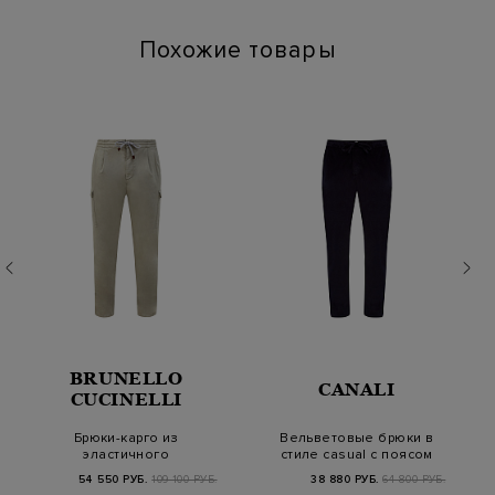
Наличие карманов: Да
Похожие товары
BRUNELLO
CANALI
CUCINELLI
Брюки-карго из
Вельветовые брюки в
эластичного
стиле casual с поясом
хлопкового
на кулиске
54 550 РУБ.
109 100 РУБ.
38 880 РУБ.
64 800 РУБ.
габардина Americ…