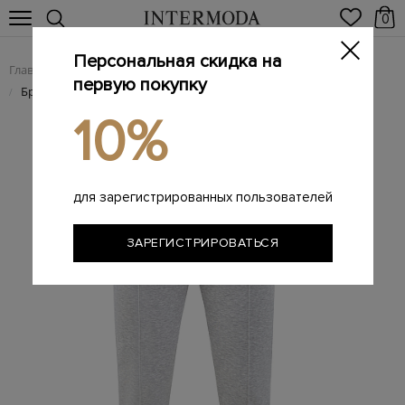
0
Персональная скидка на
Главная
Мужчинам
Одежда
Мужские брюки
/
/
/
первую покупку
Брендовые мужские брюки
/
10%
для зарегистрированных пользователей
ЗАРЕГИСТРИРОВАТЬСЯ