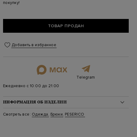
покупку!
ТОВАР ПРОДАН
Добавить в избранное
Telegram
Ежедневно с 10:00 до 21:00
ИНФОРМАЦИЯ ОБ ИЗДЕЛИИ
Материал: хлопок 86%, полиэстер 14%
Смотреть все:
Одежда
,
Брюки
,
PESERICO
На модели: 188/90/79/99 на модели размер 48
Стиль: Спортивные, Однотонный
Цвет: Серый
Артикул: r54015j00n 03123 970