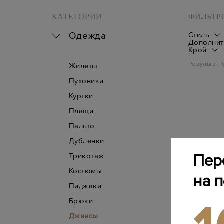
КАТЕГОРИИ
ФИЛЬТР
Одежда
Стиль
Дополнит
Крой
Результат:
Жилеты
Пуховики
Куртки
Плащи
Пальто
Дубленки
Трикотаж
Пер
Костюмы
на 
Пиджаки
Брюки
Джинсы