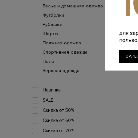
Белье и домашняя одежда
Футболки
Рубашки
для за
Шорты
пользо
Пляжная одежда
Спортивная одежда
ЗАРЕ
Поло
Верхняя одежда
Новинка
SALE
Скидка от 50%
Скидка от 60%
Скидка от 70%