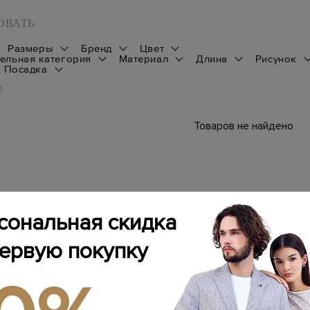
ОВАТЬ
Размеры
Бренд
Цвет
ельная категория
Материал
Длина
Рисунок
Посадка
0
Товаров не найдено
сональная скидка
первую покупку