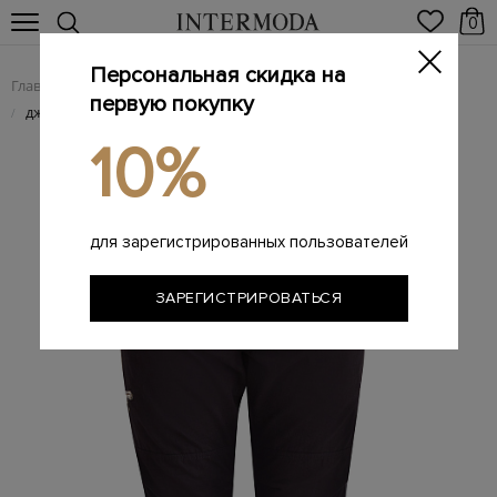
0
Персональная скидка на
Главная
Мужчинам
Одежда
Мужские джинсы
/
/
/
первую покупку
джинсы
/
10%
для зарегистрированных пользователей
ЗАРЕГИСТРИРОВАТЬСЯ