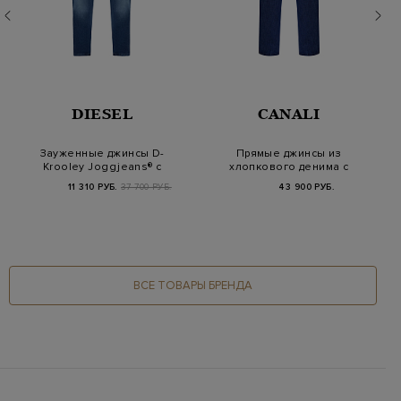
DIESEL
CANALI
Зауженные джинсы D-
Прямые джинсы из
Krooley Joggjeans® с
хлопкового денима с
эластичным поя…
кожаным патчем
11 310 РУБ.
37 700 РУБ.
43 900 РУБ.
ВСЕ ТОВАРЫ БРЕНДА