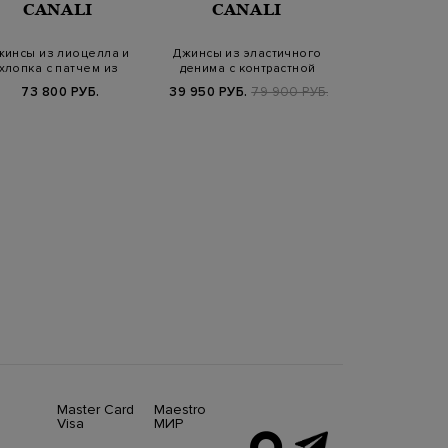
CANALI
CANALI
MANK
жинсы из лиоцелла и
Джинсы из эластичного
Джинсы из х
хлопка с патчем из
денима с контрастной
денима stretch
тисненой кожи
прострочкой…
потер
73 800 РУБ.
39 950 РУБ.
79 900 РУБ.
23 520 РУБ.
SS2
Master Card
Maestro
Visa
МИР