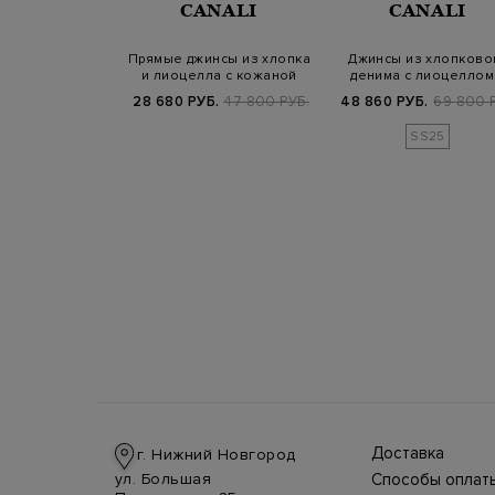
CANALI
CANALI
IPTOR
ные вручную
Прямые джинсы из хлопка
Джинсы из хлопково
are с вышитым
и лиоцелла с кожаной
денима с лиоцеллом
отипом
нашивкой
кашемиром
Б.
99 800 РУБ.
28 680 РУБ.
47 800 РУБ.
48 860 РУБ.
69 800 
SS25
Доставка
г. Нижний Новгород
Доставка в стра
ул. Большая
Способы оплат
производится
Оплата в интерн