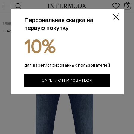
0
Персональная скидка на
Главная
Мужчинам
Одежда
Мужские джинсы
/
/
/
первую покупку
Джинсы из выбеленного денима с застежкой на пуговицы
/
10%
для зарегистрированных пользователей
ЗАРЕГИСТРИРОВАТЬСЯ