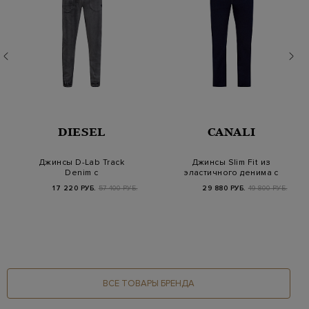
DIESEL
CANALI
Джинсы D-Lab Track
Джинсы Slim Fit из
Denim с
эластичного денима с
металлизированным
замшевой нашив…
17 220 РУБ.
57 400 РУБ.
29 880 РУБ.
49 800 РУБ.
окрашиван…
ВСЕ ТОВАРЫ БРЕНДА