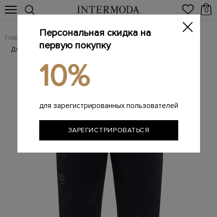
0
Персональная скидка на
Главная
Мужчинам
Одежда
Мужские джинсы
/
/
/
первую покупку
Джинсы-slim с рваной отделкой ручной работы
/
10%
для зарегистрированных пользователей
ЗАРЕГИСТРИРОВАТЬСЯ