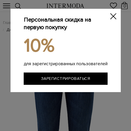
0
Персональная скидка на
Главная
Мужчинам
Одежда
Мужские джинсы
/
/
/
первую покупку
Джинсы из хлопкового денима с эффектом потертости
/
10%
для зарегистрированных пользователей
ЗАРЕГИСТРИРОВАТЬСЯ