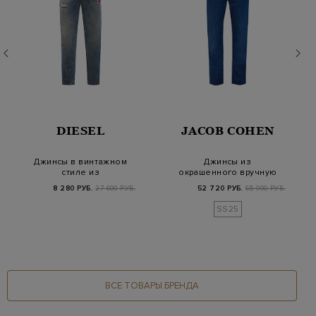
DIESEL
JACOB COHEN
Джинсы в винтажном
Джинсы из
стиле из
окрашенного вручную
выбеленного денима
денима с
8 280 РУБ.
27 600 РУБ.
52 720 РУБ.
65 900 РУБ.
с проре…
ароматической п…
SS25
ВСЕ ТОВАРЫ БРЕНДА