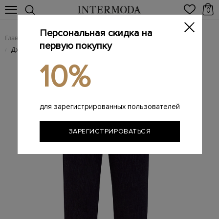
0
Персональная скидка на
Главная
Мужчинам
Одежда
Мужские джинсы
/
/
/
первую покупку
Джинсы из хлопка и лиоцелла с кожаной нашивкой на поясе
/
10%
для зарегистрированных пользователей
ЗАРЕГИСТРИРОВАТЬСЯ