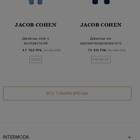
JACOB COHEN
JACOB COHEN
Джинсы-slim с
Джинсы из
контрастной
ароматизированного
прострочкой и
денима и кашемира с
47 760 РУБ.
59 700 РУБ.
74 610 РУБ.
82 900 РУБ.
вышитым логоти…
кожан…
SS25
FW25/26
ВСЕ ТОВАРЫ БРЕНДА
INTERMODA