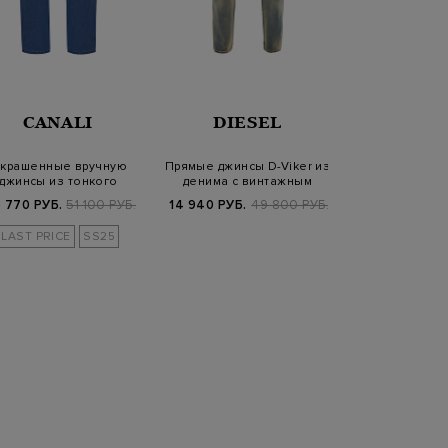
CANALI
DIESEL
JACOB 
крашенные вручную
Прямые джинсы D-Viker из
Легкие дж
джинсы из тонкого
денима с винтажным
выбеленного
хлопкового денима
эффектом
защипами и
 770 РУБ.
51 100 РУБ.
14 940 РУБ.
49 800 РУБ.
59 800
LAST PRICE
SS25