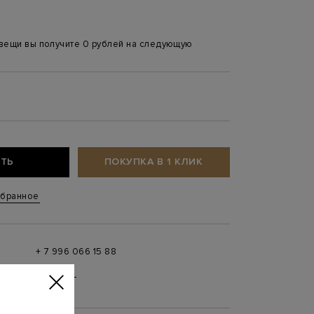
 вещи вы получите 0 рублей на следующую
ТЬ
ПОКУПКА В 1 КЛИК
збранное
+ 7 996 066 15 88
 в
MAX
,
Telegram
0 до 21:00)