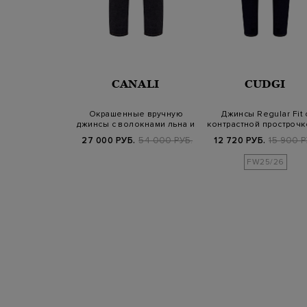
NALI
CANALI
CUDGI
ные вручную
Окрашенные вручную
Джинсы Regular Fit 
 контрастной
джинсы с волокнами льна и
контрастной прострочк
рочкой и…
лиоцелла
нашивко…
Б.
77 400 РУБ.
27 000 РУБ.
54 000 РУБ.
12 720 РУБ.
15 900 Р
FW25/26