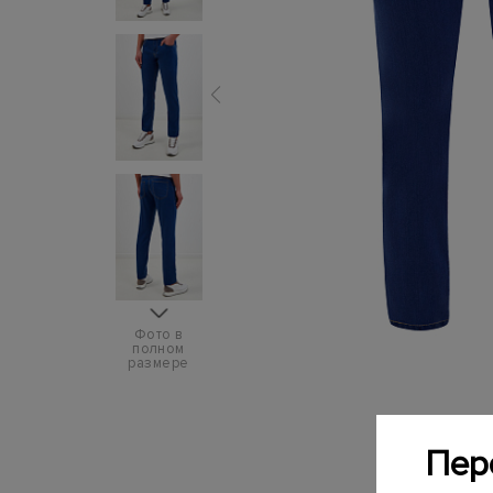
Фото в
полном
размере
Пер