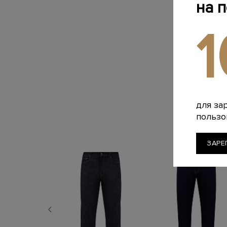
на 
для за
пользо
ЗАРЕ