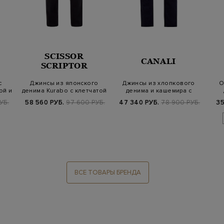
SCISSOR
CANALI
SCRIPTOR
с
Джинсы из японского
Джинсы из хлопкового
О
ой и
денима Kurabo с клетчатой
денима и кашемира с
нашивкой
контрастной п…
УБ.
58 560 РУБ.
97 600 РУБ.
47 340 РУБ.
78 900 РУБ.
35
ВСЕ ТОВАРЫ БРЕНДА