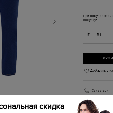
При покупке этой
покупку!
IT
58
КУПИ
Добавить в и
Связаться
Менеджер бутика
(ежедневно с 10:0
сональная скидка