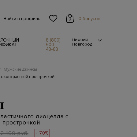
Войти в профиль
0 бонусов
0
АРОЧНЫЙ
8 (800)
Нижний
Новгород
ИФИКАТ
500-
43-83
Мужские джинсы
/
 с контрастной прострочкой
I
ластичного лиоцелла с
й прострочкой
2 100 руб.
- 70%