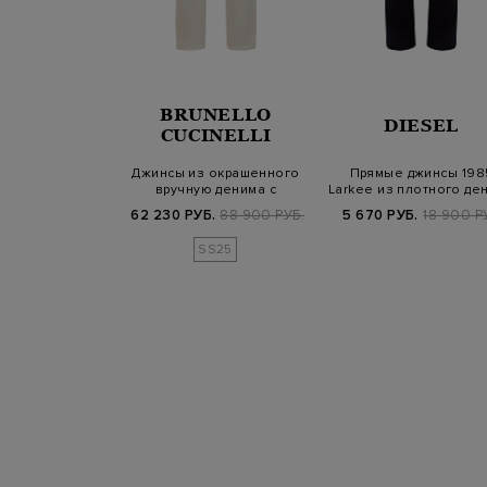
BRUNELLO
B COHEN
DIESEL
CUCINELLI
 окрашенного
Джинсы из окрашенного
Прямые джинсы 198
ю денима с
вручную денима с
Larkee из плотного де
стной про…
замшевой нашивк…
с нашивко…
900 РУБ.
62 230 РУБ.
88 900 РУБ.
5 670 РУБ.
18 900 Р
SS25