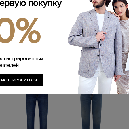
первую покупку
ИНФОРМАЦИЯ 
Материал: лиоцел
РЕКОМЕНДАЦИИ
10%
2%
На модели: 181/99
Стирка: Деликатн
Смотреть все:
Од
Стиль: Прямые
Отбеливание: От
Цвет: Синий
Сушка: Барабанн
Артикул: px01198 
Химчистка: Сухая
Наличие карманов
Глажение: Глажка
Похожие товары
регистрированных
вателей
ГИСТРИРОВАТЬСЯ