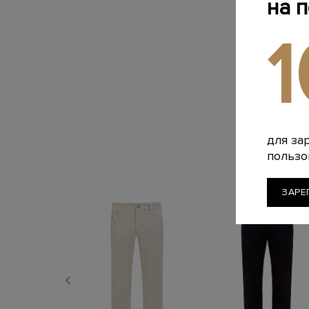
на 
для за
пользо
ЗАРЕ