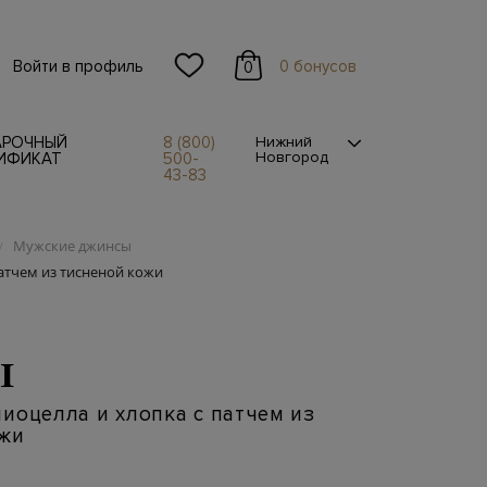
Войти в профиль
0 бонусов
0
АРОЧНЫЙ
8 (800)
Нижний
Новгород
ИФИКАТ
500-
43-83
Мужские джинсы
/
атчем из тисненой кожи
I
иоцелла и хлопка с патчем из
ожи