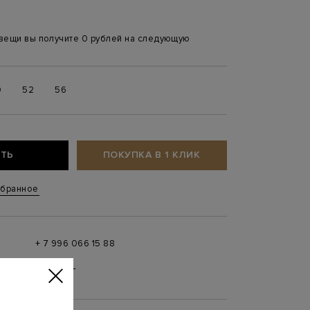
 вещи вы получите 0 рублей на следующую
0
52
56
ТЬ
ПОКУПКА В 1 КЛИК
збранное
+ 7 996 066 15 88
 в
MAX
,
Telegram
0 до 21:00)