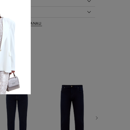
ОБ ИЗДЕЛИИ
л 39%, хлопок 27%, модал 26%, шелк 6%, эластан
 ПО УХОДУ
/83/95 на модели размер 48
ая стирка при температуре воды до 30 градусов
ежда
,
Джинсы
,
CANALI
беливание запрещено
ая сушка запрещена
91719 302
 чистка запрещена
: Да
 при температуре подошвы утюга до 110 градусов