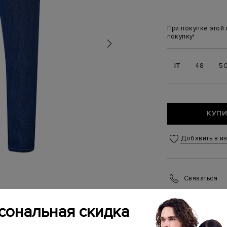
При покупке этой
покупку!
IT
48
5
КУПИ
Добавить в и
Связаться
Менеджер бутика
(ежедневно с 10:0
сональная скидка