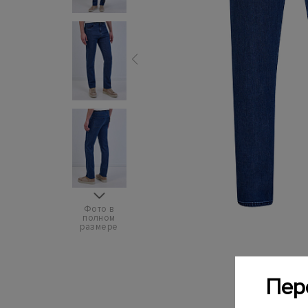
Фото в
полном
размере
Пер