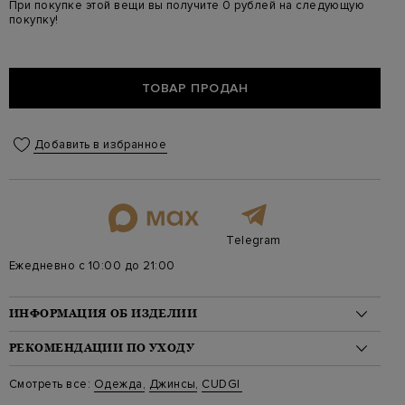
При покупке этой вещи вы получите 0 рублей на следующую
покупку!
ТОВАР ПРОДАН
Добавить в избранное
Telegram
Ежедневно с 10:00 до 21:00
ИНФОРМАЦИЯ ОБ ИЗДЕЛИИ
Материал: хлопок 68%, лиоцелл 30%, эластан 2%
РЕКОМЕНДАЦИИ ПО УХОДУ
На модели: 188/90/75/95 на модели размер 32
Стиль: Зауженные
Стирка: Обычная стирка при температуре воды до 30 градусов
Смотреть все:
Одежда
,
Джинсы
,
CUDGI
Цвет: Синий
Отбеливание: Отбеливание запрещено