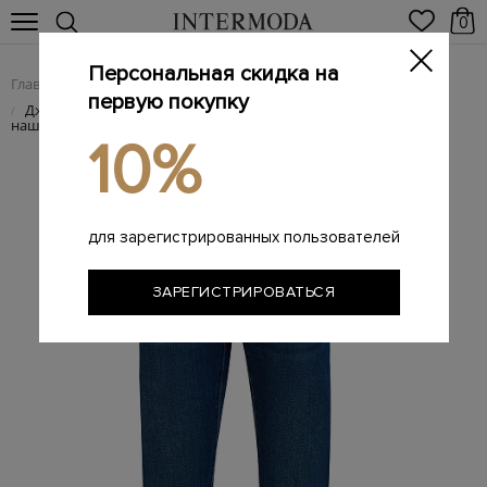
0
Персональная скидка на
Главная
Мужчинам
Одежда
Мужские джинсы
/
/
/
первую покупку
Джинсы из окрашенного вручную денима и лиоцелла с
/
нашивкой
10%
для зарегистрированных пользователей
ЗАРЕГИСТРИРОВАТЬСЯ