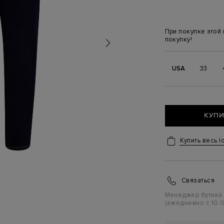
При покупке этой
покупку!
USA
33
КУПИ
Купить весь l
Связаться
Менеджер бутика
(ежедневно с 10:0