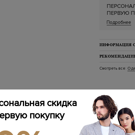
ПЕРСОНАЛ
ПЕРВУЮ П
Подробнее
ИНФОРМАЦИЯ 
Материал: хлопок
РЕКОМЕНДАЦИИ
На модели: 188/9
Стиль: Прямые
Стирка: Обычная 
Смотреть все:
Од
Цвет: Синий
Отбеливание: От
Артикул: F7611 F1
Сушка: Барабанн
Наличие карманов
Химчистка: Сухая 
Глажение: Глажка
сональная скидка
Подходящие к образу товары
первую покупку