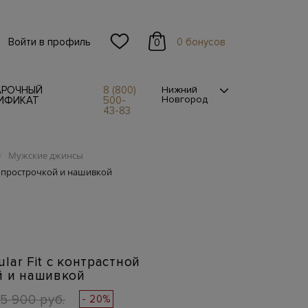
Войти в профиль
0 бонусов
0
АРОЧНЫЙ
8 (800)
Нижний
Новгород
ИФИКАТ
500-
43-83
Мужские джинсы
/
й прострочкой и нашивкой
lar Fit с контрастной
й и нашивкой
15 900 руб.
- 20%