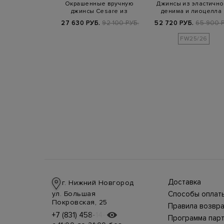
Slim Fit из
Окрашенные вручную
Джинсы из эластично
го хлопкового
джинсы Cesare из
денима и лиоцелла 
енима
японского денима
замшевым пат…
800 РУБ.
27 630 РУБ.
92 100 РУБ.
52 720 РУБ.
65 900 Р
FW25/26
Доставка
г. Нижний Новгород
Доставка в стра
ул. Большая
Способы оплат
производится
Оплата в интерн
Покровская, 25
курьерской слу
Правила возвра
магазине
СДЭК, DHL при 
Интернет-магаз
+7 (831) 458-14-75
+7 (831) 458-14-75
осуществляется
предоплате.
Программа пар
позволяет верн
несколькими
Возможные