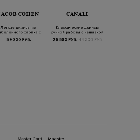
JACOB COHEN
CANALI
CANA
Легкие джинсы из
Классические джинсы
Джинсы Regu
ыбеленного хлопка с
ручной работы с нашивкой
жакроном из г
защипами и кулис…
из кожи
на по
59 800 РУБ.
26 580 РУБ.
44 300 РУБ.
43 900
Master Card
Maestro