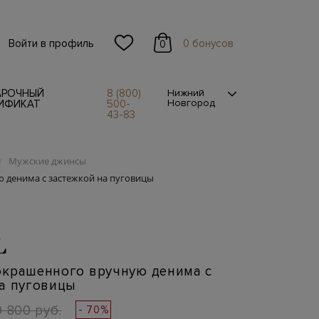
Войти в профиль
0 бонусов
0
АРОЧНЫЙ
8 (800)
Нижний
Новгород
ИФИКАТ
500-
43-83
Мужские джинсы
/
 денима с застежкой на пуговицы
L
окрашенного вручную денима с
а пуговицы
9 800 руб.
- 70%