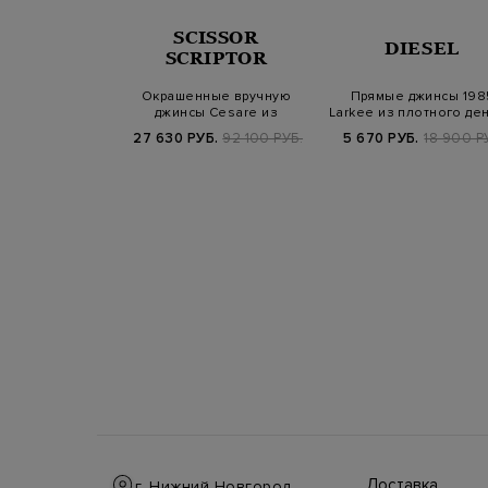
NELLO
SCISSOR
DIESEL
INELLI
SCRIPTOR
 выбеленного
Окрашенные вручную
Прямые джинсы 198
застежкой на
джинсы Cesare из
Larkee из плотного де
говицы
японского денима
с нашивко…
.
109 900 РУБ.
27 630 РУБ.
92 100 РУБ.
5 670 РУБ.
18 900 Р
Доставка
г. Нижний Новгород