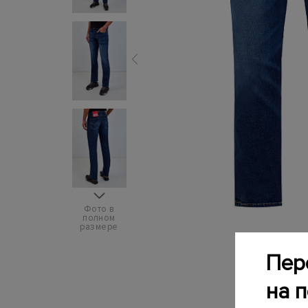
Фото в
полном
размере
Пер
на 