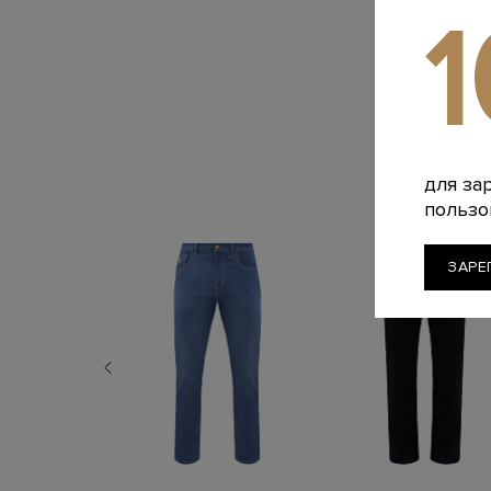
для за
пользо
ЗАРЕ