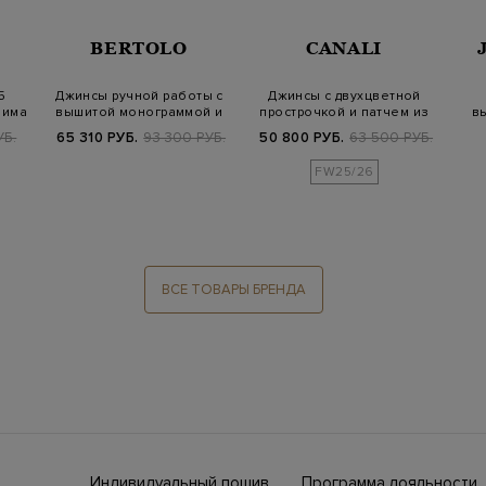
BERTOLO
CANALI
5
Джинсы ручной работы с
Джинсы с двухцветной
нима
вышитой монограммой и
прострочкой и патчем из
в
нашивкой…
гладкой к…
УБ.
65 310 РУБ.
93 300 РУБ.
50 800 РУБ.
63 500 РУБ.
FW25/26
ВСЕ ТОВАРЫ БРЕНДА
Индивидуальный пошив
Программа лояльности