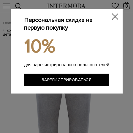
0
Персональная скидка на
Главная
Мужчинам
Одежда
Мужские джинсы
/
/
/
первую покупку
Джинсы ручной работы из хлопка и лиоцелла с кожаными
/
деталями
10%
для зарегистрированных пользователей
ЗАРЕГИСТРИРОВАТЬСЯ