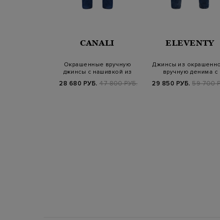
NALI
CANALI
ELEVENTY
лопка и шерсти
Окрашенные вручную
Джинсы из окрашенн
ой прострочкой
джинсы с нашивкой из
вручную денима с
гладкой кожи
эффектом потерт…
Б.
67 700 РУБ.
28 680 РУБ.
47 800 РУБ.
29 850 РУБ.
59 700 Р
25/26