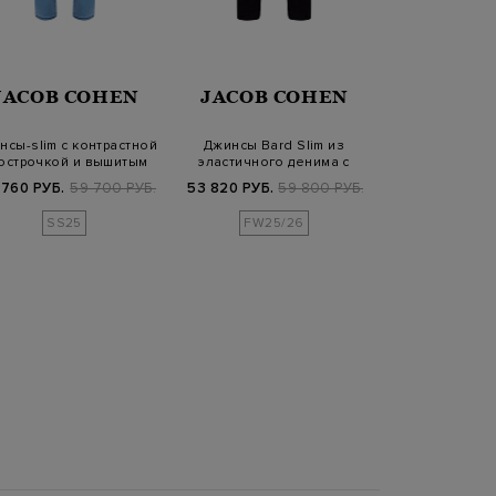
RICHA
JACOB COHEN
JACOB COHEN
BRO
нсы-slim с контрастной
Джинсы Bard Slim из
Джинсы из ок
острочкой и вышитым
эластичного денима с
вручную ве
логоти…
кожаной нашив…
карманам
 760 РУБ.
59 700 РУБ.
53 820 РУБ.
59 800 РУБ.
37 450 РУБ.
7
SS25
FW25/26