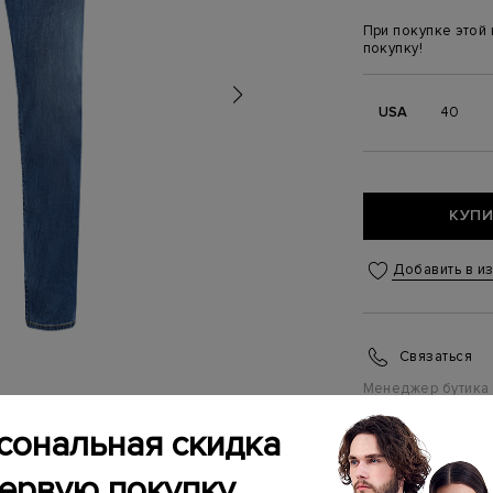
При покупке этой
покупку!
USA
40
КУПИ
Добавить в и
Связаться
Менеджер бутика
(ежедневно с 10:0
сональная скидка
ИНФОРМАЦИЯ 
первую покупку