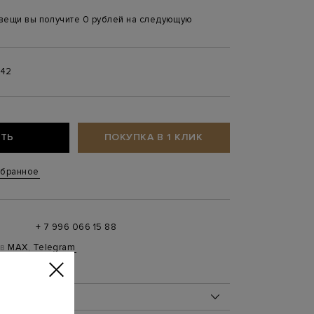
 вещи вы получите 0 рублей на следующую
42
ТЬ
ПОКУПКА В 1 КЛИК
збранное
+ 7 996 066 15 88
 в
MAX
,
Telegram
0 до 21:00)
ОБ ИЗДЕЛИИ