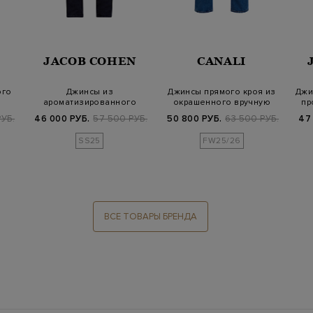
JACOB COHEN
CANALI
ого
Джинсы из
Джинсы прямого кроя из
Джи
ароматизированного
окрашенного вручную
пр
денима с нашивкой из
денима
УБ.
46 000 РУБ.
57 500 РУБ.
50 800 РУБ.
63 500 РУБ.
47
меха…
SS25
FW25/26
ВСЕ ТОВАРЫ БРЕНДА