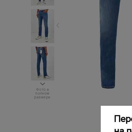
Фото в
полном
размере
Пер
на 