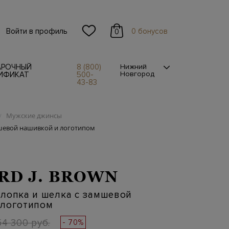
Войти в профиль
0 бонусов
0
АРОЧНЫЙ
8 (800)
Нижний
Новгород
ИФИКАТ
500-
43-83
Мужские джинсы
/
мшевой нашивкой и логотипом
RD J. BROWN
лопка и шелка с замшевой
 логотипом
54 300 руб.
- 70%