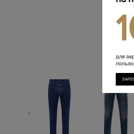
для за
пользо
ЗАРЕ