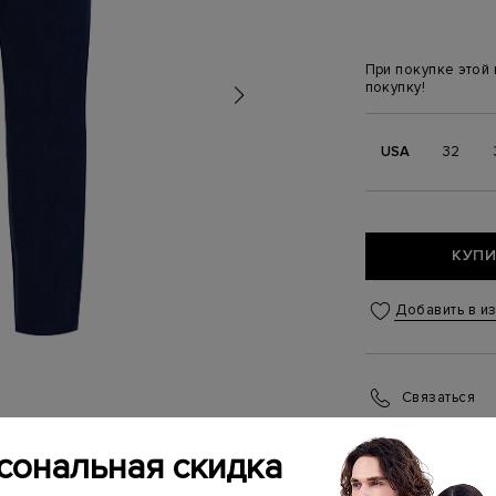
При покупке этой
покупку!
USA
32
КУПИ
Добавить в и
Связаться
Менеджер бутика
(ежедневно с 10:0
сональная скидка