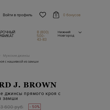
Войти в профиль
0 бонусов
0
АРОЧНЫЙ
8 (800)
Нижний
Новгород
ИФИКАТ
500-
43-83
Мужские джинсы
/
роя с нашивкой из замши
RD J. BROWN
е джинсы прямого кроя с
з замши
3 600 руб.
- 50%