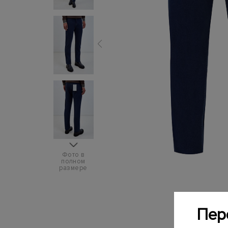
Фото в
полном
размере
Пер