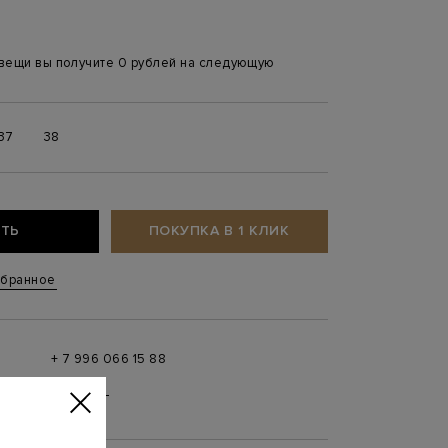
 вещи вы получите 0 рублей на следующую
37
38
ТЬ
ПОКУПКА В 1 КЛИК
збранное
+ 7 996 066 15 88
 в
MAX
,
Telegram
0 до 21:00)