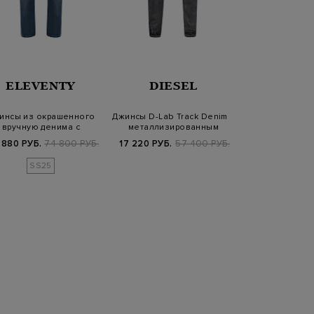
ELEVENTY
DIESEL
CANA
инсы из окрашенного
Джинсы D-Lab Track Denim с
Джинсы ручно
вручную денима с
металлизированным
волокнами к
эффектом потерт…
окрашиван…
литым л
 880 РУБ.
74 800 РУБ.
17 220 РУБ.
57 400 РУБ.
34 860 РУБ.
SS25