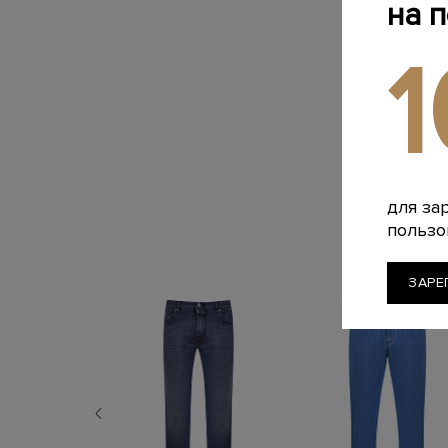
на 
для за
пользо
ЗАРЕ