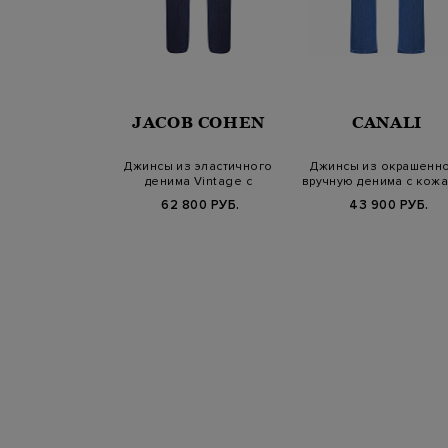
NALI
JACOB COHEN
CANALI
 эластичного
Джинсы из эластичного
Джинсы из окрашенн
 контрастной
денима Vintage с
вручную денима с кож
трочкой…
нубуковым патче…
патчем
Б.
79 900 РУБ.
62 800 РУБ.
43 900 РУБ.