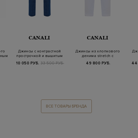
CANALI
CANALI
ого
Джинсы с контрастной
Джинсы из хлопкового
Дж
аным
прострочкой и вышитым
денима stretch c
логотипом
контрастной прос…
10 050 РУБ.
33 500 РУБ.
49 800 РУБ.
44
ВСЕ ТОВАРЫ БРЕНДА