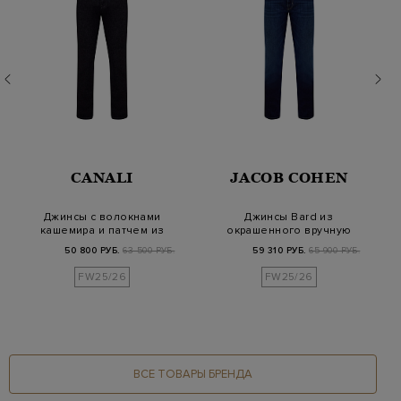
CANALI
JACOB COHEN
Джинсы с волокнами
Джинсы Bard из
кашемира и патчем из
окрашенного вручную
кожи на поясе
денима Super Stretc…
50 800 РУБ.
63 500 РУБ.
59 310 РУБ.
65 900 РУБ.
FW25/26
FW25/26
ВСЕ ТОВАРЫ БРЕНДА