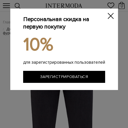
0
Персональная скидка на
Главная
Мужчинам
Одежда
Мужские джинсы
/
/
/
первую покупку
Джинсы ручной работы из денима kurabo с матовой
/
фурнитурой
10%
для зарегистрированных пользователей
ЗАРЕГИСТРИРОВАТЬСЯ