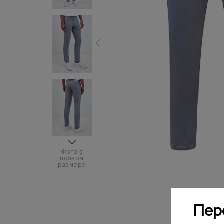
Фото в
полном
размере
Пер