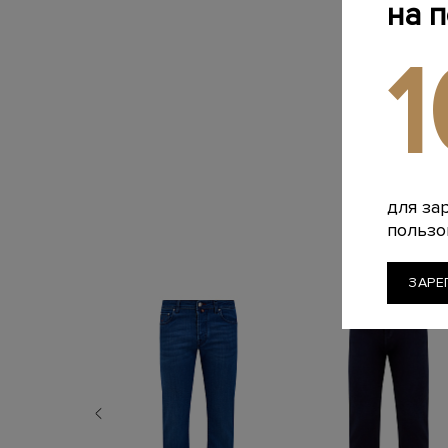
на 
для за
пользо
ЗАРЕ