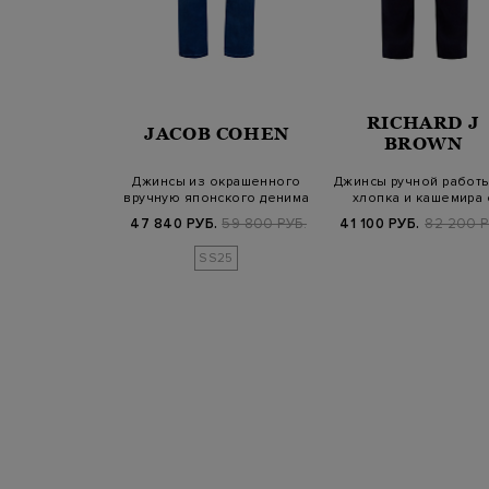
RICHARD J
NALI
JACOB COHEN
BROWN
m из хлопка и
Джинсы из окрашенного
Джинсы ручной работы
 нашивкой из
вручную японского денима
хлопка и кашемира 
дкой к…
с нашив…
замшевой н…
Б.
55 700 РУБ.
47 840 РУБ.
59 800 РУБ.
41 100 РУБ.
82 200 Р
SS25
SS25