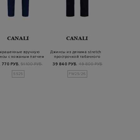
CANALI
CANALI
CANA
крашенные вручную
Джинсы из денима stretch с
Джинсы Regu
нсы с кожаным патчем
прострочкой табачного
жакроном из г
и тиснением
оттен…
на по
 770 РУБ.
51 100 РУБ.
39 840 РУБ.
49 800 РУБ.
43 900
SS25
FW25/26