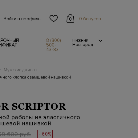
Войти в профиль
0 бонусов
0
АРОЧНЫЙ
8 (800)
Нижний
Новгород
ИФИКАТ
500-
43-83
Мужские джинсы
/
ичного хлопка с замшевой нашивкой
OR SCRIPTOR
ной работы из эластичного
амшевой нашивкой
99 600 руб.
- 60%