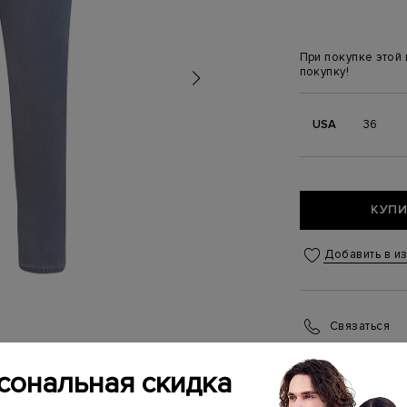
При покупке этой
покупку!
USA
36
КУПИ
Добавить в и
Связаться
Менеджер бутика
(ежедневно с 10:0
сональная скидка