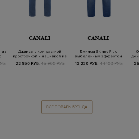
CANALI
CANALI
 из
Джинсы с контрастной
Джинсы Skinny Fit с
О
с
прострочкой и нашивкой из
выбеленным эффектом
джи
кожи на…
УБ.
22 950 РУБ.
45 900 РУБ.
13 230 РУБ.
44 100 РУБ.
35
ВСЕ ТОВАРЫ БРЕНДА