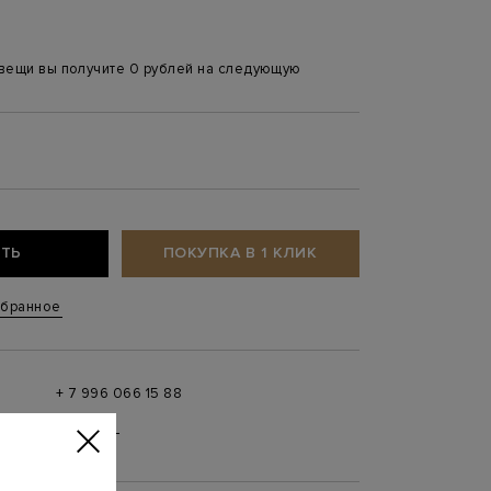
 вещи вы получите 0 рублей на следующую
ТЬ
ПОКУПКА В 1 КЛИК
збранное
+ 7 996 066 15 88
 в
MAX
,
Telegram
0 до 21:00)