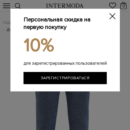
0
Персональная скидка на
Главная
Мужчинам
Одежда
Мужские джинсы
/
/
/
первую покупку
Джинсы из денима kurabo с вышивкой ручной работы
/
10%
для зарегистрированных пользователей
ЗАРЕГИСТРИРОВАТЬСЯ