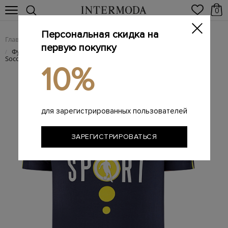
0
Персональная скидка на
Главная
Мужчинам
Одежда
Футболки
/
/
/
первую покупку
Футболка из&nbsp;хлопкового джерси с&nbsp;аппликацией
/
Soccer
10%
для зарегистрированных пользователей
ЗАРЕГИСТРИРОВАТЬСЯ