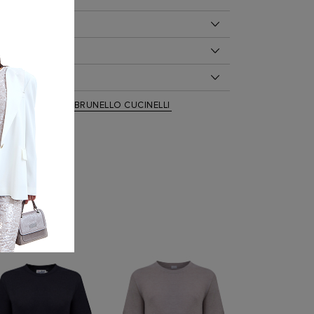
ОБ ИЗДЕЛИИ
 100%
ДЕЛИЯ
0/79/99 на модели размер M
рукав, Однотонные
минимализм от Brunello Cucinelli. Базовая модель
 ПО УХОДУ
евом оттенке из джерси — однородные волокна
08 6424
ую хлопка образуют гладкую фактуру. Дышащая и
ирка при температуре воды до 30 градусов
ежда
,
Футболки
,
BRUNELLO CUCINELLI
3
кань обеспечивает полную свободу движений,
беливание запрещено
ный образ еще более комфортным. Сделано в
ая сушка запрещена
 чистка запрещена
 при температуре подошвы утюга до 110 градусов