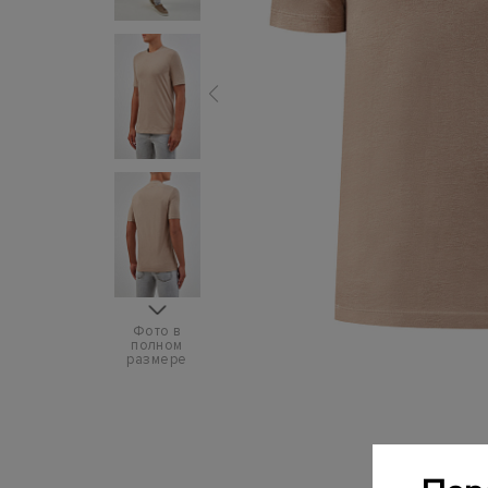
Фото в
полном
размере