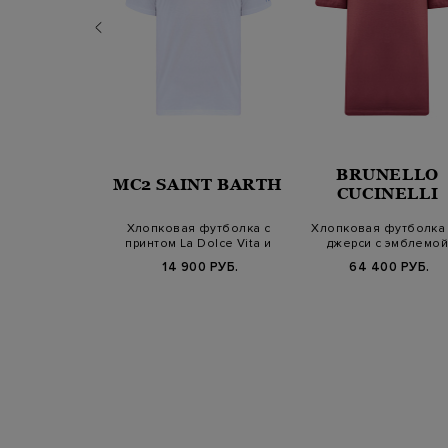
BRUNELLO
INT BARTH
MC2 SAINT BARTH
CUCINELLI
я футболка
Хлопковая футболка с
Хлопковая футболка
ого кроя с
принтом La Dolce Vita и
джерси с эмблемой
 логотипом
вышивкой
Solomeo
800 РУБ.
14 900 РУБ.
64 400 РУБ.