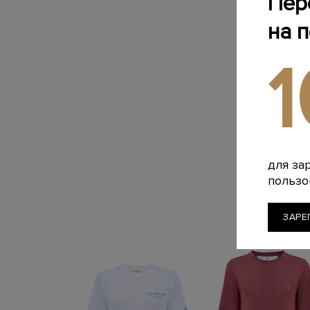
Пер
на 
для за
пользо
ЗАРЕ