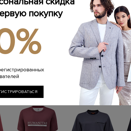
сональная скидка
первую покупку
ИНФОРМАЦИЯ 
Материал: хлопок
ОПИСАНИЕ ИЗ
10%
На модели: 188/9
Стиль: Короткий 
Футболка в стиле 
РЕКОМЕНДАЦИИ
Цвет: Бежевый
выполнена в беж
Артикул: m0t6113
собранного вручн
Стирка: Ручная ст
Смотреть все:
Од
Длина изделия: 7
гигроскопичная т
Отбеливание: От
делая повседнев
Сушка: Барабанн
Италии.
Химчистка: Сухая
Глажение: Глажка
регистрированных
вателей
Похожие товары
ГИСТРИРОВАТЬСЯ