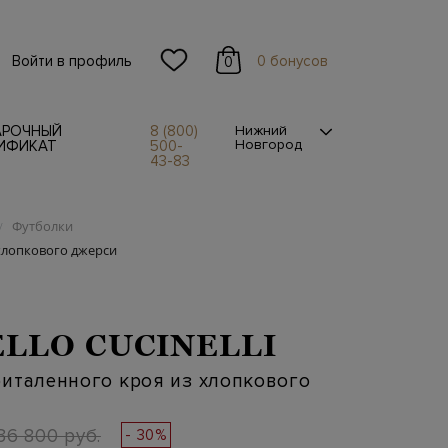
Войти в профиль
0 бонусов
0
АРОЧНЫЙ
8 (800)
Нижний
Новгород
ИФИКАТ
500-
43-83
Футболки
/
хлопкового джерси
LLO CUCINELLI
италенного кроя из хлопкового
36 800 руб.
- 30%