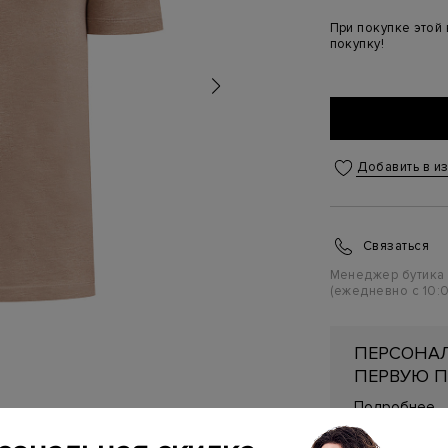
При покупке этой
покупку!
Добавить в и
Связаться
Менеджер бутика
(ежедневно с 10:0
ПЕРСОНАЛ
ПЕРВУЮ П
Подробнее