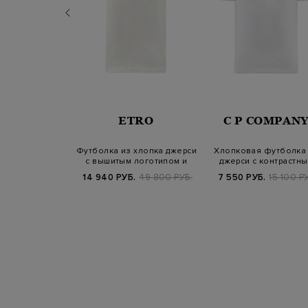
NELLO
ETRO
C P COMPAN
INELLI
я футболка с
Футболка из хлопка джерси
Хлопковая футболка
ым принтом
с вышитым логотипом и
джерси с контрастн
anitas
принто…
макро-принт…
Б.
67 900 РУБ.
14 940 РУБ.
49 800 РУБ.
7 550 РУБ.
15 100 Р