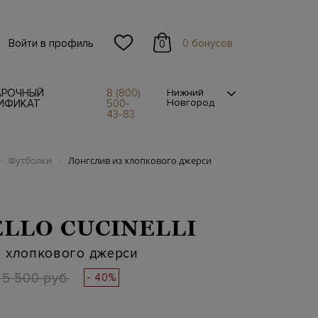
Войти в профиль
0 бонусов
0
АРОЧНЫЙ
8 (800)
Нижний
Новгород
ИФИКАТ
500-
43-83
Футболки
Лонгслив из хлопкового джерси
/
/
LLO CUCINELLI
з хлопкового джерси
25 500 руб.
- 40%