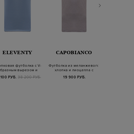
ELEVENTY
CAPOBIANCO
JACOB 
пковая футболка с V-
Футболка из меланжевого
Футболка из 
бразным вырезом и
хлопка и лиоцелла c
денима с п
контрастной…
патчем
вышив
 100 РУБ.
38 200 РУБ.
19 900 РУБ.
27 400