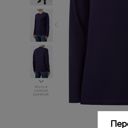
Фото в
полном
размере
Пер