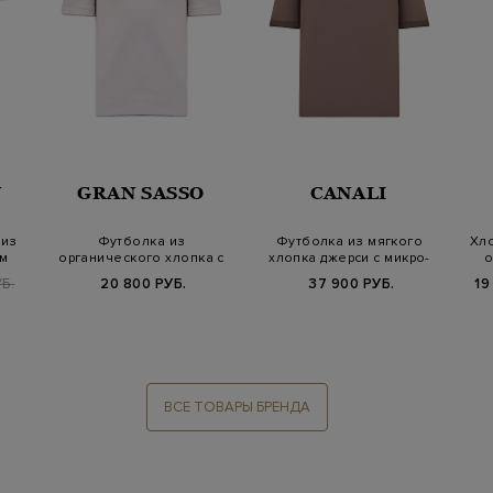
Y
GRAN SASSO
CANALI
 из
Футболка из
Футболка из мягкого
Хло
ым
органического хлопка с
хлопка джерси с микро-
о
двойной окантовкой
патчем
УБ.
20 800 РУБ.
37 900 РУБ.
19
ВСЕ ТОВАРЫ БРЕНДА