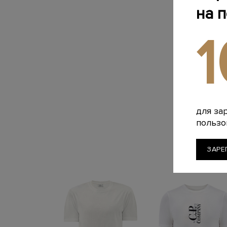
на 
для за
пользо
ЗАРЕ