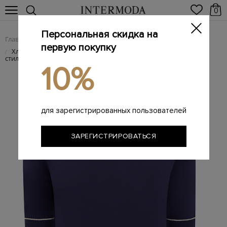
0
Персональная скидка на
Главная
Мужчинам
Одежда
Футболки
/
/
/
первую покупку
Хлопковый джемпер с короткими рукавами и отделкой в
/
стиле ретро
10%
для зарегистрированных пользователей
ЗАРЕГИСТРИРОВАТЬСЯ