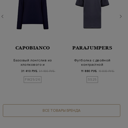
CAPOBIANCO
PARAJUMPERS
Базовый лонгслив из
Футболка с двойной
хлопкового и
контрастной
кашемирового
окантовкой и патчем
31 410 РУБ.
34 900 РУБ.
11 880 РУБ.
19 800 РУБ.
джерси
в т…
FW25/26
SS25
ВСЕ ТОВАРЫ БРЕНДА