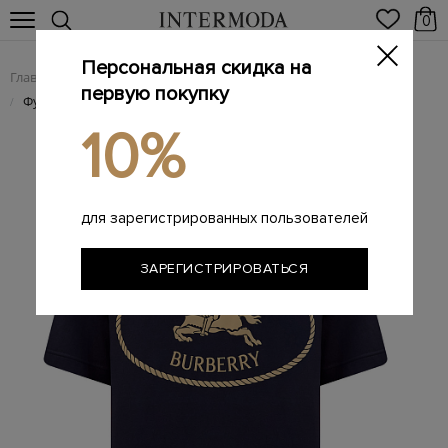
0
Персональная скидка на
Главная
Мужчинам
Одежда
Футболки
/
/
/
первую покупку
Футболка из хлопкового джерси с принтом Equestrian Knight
/
10%
для зарегистрированных пользователей
ЗАРЕГИСТРИРОВАТЬСЯ