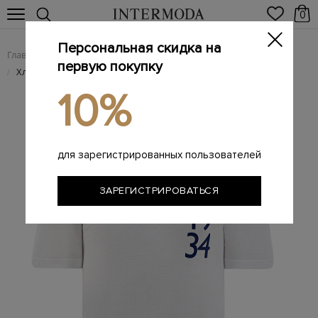
0
Персональная скидка на
Главная
Мужчинам
Одежда
Футболки
/
/
/
первую покупку
Хлопковая футболка из джерси с контрастным принтом 1934
/
10%
для зарегистрированных пользователей
ЗАРЕГИСТРИРОВАТЬСЯ