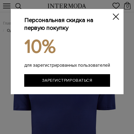
0
Персональная скидка на
Главная
Мужчинам
Одежда
Футболки
/
/
/
первую покупку
Однотонная футболка из хлопкового джерси
/
10%
для зарегистрированных пользователей
ЗАРЕГИСТРИРОВАТЬСЯ