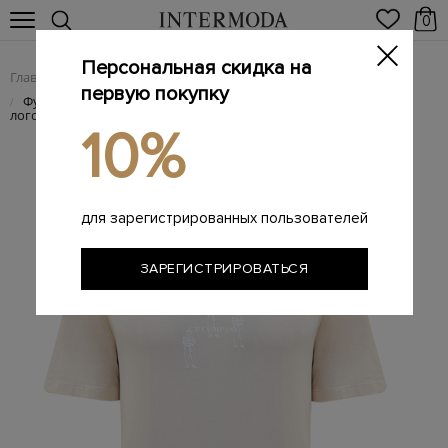
0
Персональная скидка на
Главная
Мужчинам
Одежда
Футболки
/
/
/
первую покупку
Футболка из мерсеризованного хлопка джерси с принтом и
/
логотипом
10%
для зарегистрированных пользователей
ЗАРЕГИСТРИРОВАТЬСЯ