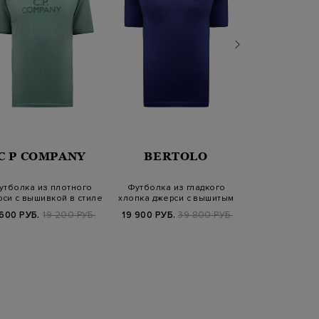
C P COMPANY
BERTOLO
C P CO
утболка из плотного
Футболка из гладкого
Футболка из
си с вышивкой в стиле
хлопка джерси с вышитым
графичным г
леттери…
логотипом
логоти
 600 РУБ.
19 200 РУБ.
19 900 РУБ.
39 800 РУБ.
11 520 РУБ.
1
FW25/