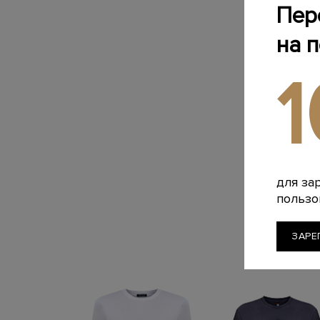
Пер
на 
для за
пользо
ЗАРЕ