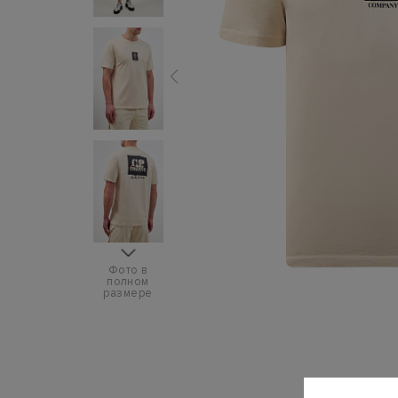
Фото в
полном
размере