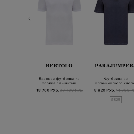
TRO
BERTOLO
PARAJUMPER
 футболка из
Базовая футболка из
Футболка из
о джерси с
хлопка с вышитым
органического хлоп
тическим…
логотипом в тон
джерси с объемным л
Б.
49 800 РУБ.
18 700 РУБ.
37 400 РУБ.
8 820 РУБ.
14 700 Р
SS25