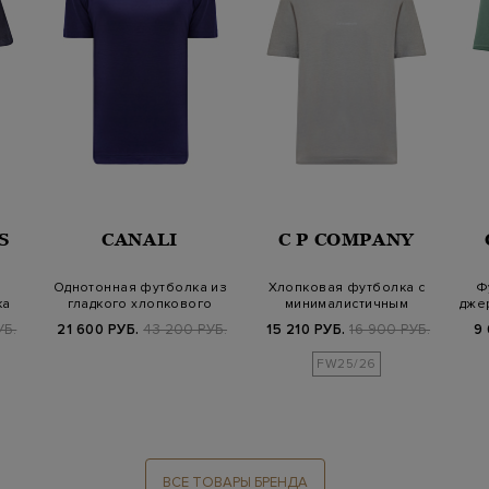
S
CANALI
C P COMPANY
Однотонная футболка из
Хлопковая футболка с
Ф
ка
гладкого хлопкового
минималистичным
джер
ог…
джерси
логотипом
УБ.
21 600 РУБ.
43 200 РУБ.
15 210 РУБ.
16 900 РУБ.
9
FW25/26
ВСЕ ТОВАРЫ БРЕНДА