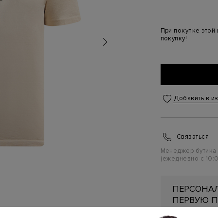
При покупке этой
покупку!
Добавить в и
Связаться
Менеджер бутика
(ежедневно с 10:0
ПЕРСОНАЛ
ПЕРВУЮ П
Подробнее