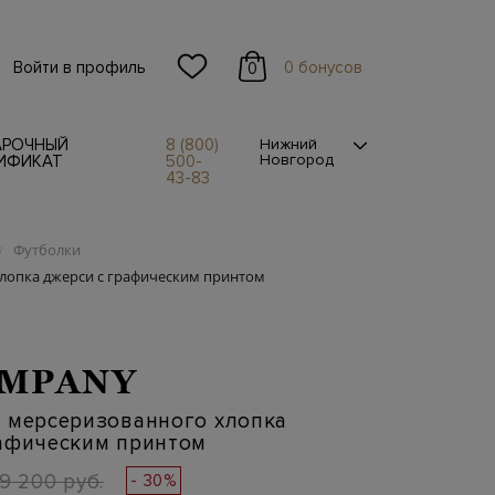
Войти в профиль
0 бонусов
0
АРОЧНЫЙ
8 (800)
Нижний
Новгород
ИФИКАТ
500-
43-83
Футболки
/
лопка джерси с графическим принтом
OMPANY
з мерсеризованного хлопка
рафическим принтом
19 200 руб.
- 30%