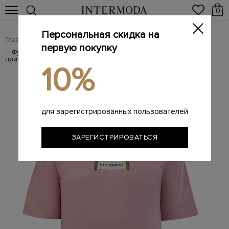
0
Персональная скидка на
Главная
Мужчинам
Одежда
Футболки
/
/
/
первую покупку
Футболка из хлопкового джерси 30/1 с графическими
/
принтами
10%
для зарегистрированных пользователей
ЗАРЕГИСТРИРОВАТЬСЯ