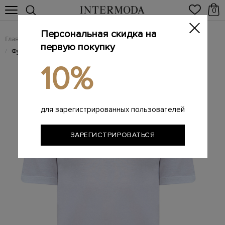
0
Персональная скидка на
Главная
Мужчинам
Одежда
Футболки
/
/
/
первую покупку
Футболка из тонкого хлопка с потайной вязаной вставкой
/
10%
для зарегистрированных пользователей
ЗАРЕГИСТРИРОВАТЬСЯ