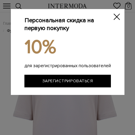
0
Персональная скидка на
Главная
Мужчинам
Одежда
Футболки
/
/
/
первую покупку
Футболка из хлопкового джерси с контрастным кантом
/
10%
для зарегистрированных пользователей
ЗАРЕГИСТРИРОВАТЬСЯ