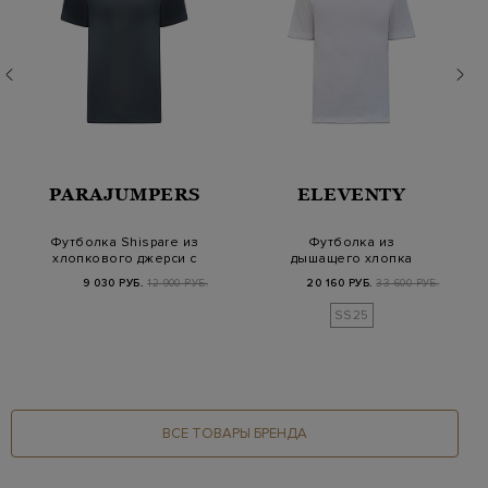
PARAJUMPERS
ELEVENTY
Футболка Shispare из
Футболка из
хлопкового джерси с
дышащего хлопка
нашивкой на р…
джерси с двойной
9 030 РУБ.
12 900 РУБ.
20 160 РУБ.
33 600 РУБ.
окантовко…
SS25
ВСЕ ТОВАРЫ БРЕНДА