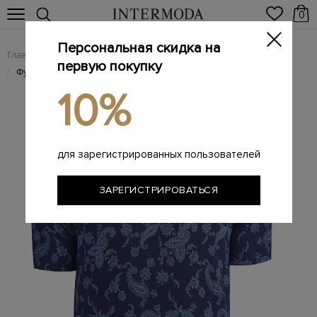
0
Персональная скидка на
Главная
Мужчинам
Одежда
Футболки
/
/
/
первую покупку
Футболка из хлопка пике с принтом пейсли
/
10%
для зарегистрированных пользователей
ЗАРЕГИСТРИРОВАТЬСЯ