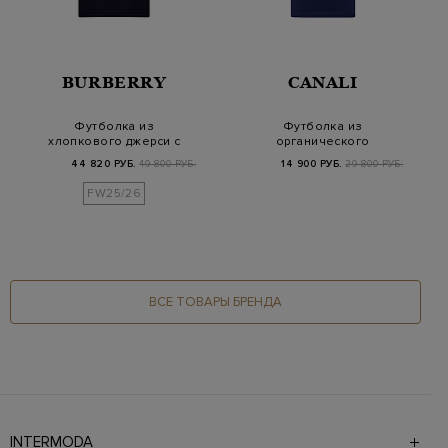
BURBERRY
CANALI
Футболка из
Футболка из
хлопкового джерси с
органического
принтом Equestrian
хлопка джерси с
44 820 РУБ.
49 800 РУБ.
14 900 РУБ.
29 800 РУБ.
Kni…
принтом 1934
FW25/26
ВСЕ ТОВАРЫ БРЕНДА
INTERMODA