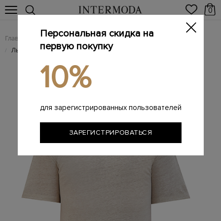
0
Персональная скидка на
Главная
Мужчинам
Одежда
Футболки
/
/
/
первую покупку
Льняная футболка свободного кроя с вышитым логотипом
/
10%
для зарегистрированных пользователей
ЗАРЕГИСТРИРОВАТЬСЯ