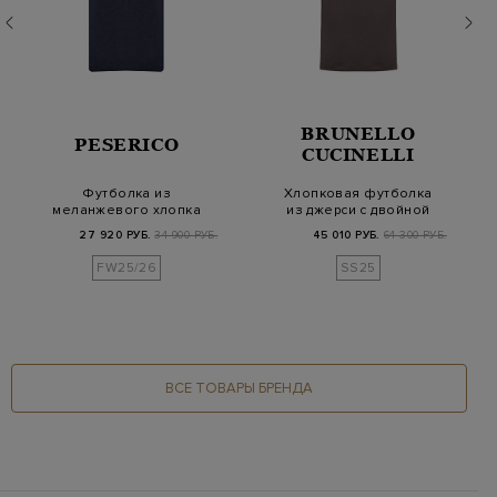
BRUNELLO
PESERICO
CUCINELLI
Футболка из
Хлопковая футболка
меланжевого хлопка
из джерси с двойной
джерси с контрастным
окантовкой кром…
27 920 РУБ.
34 900 РУБ.
45 010 РУБ.
64 300 РУБ.
ка…
FW25/26
SS25
ВСЕ ТОВАРЫ БРЕНДА