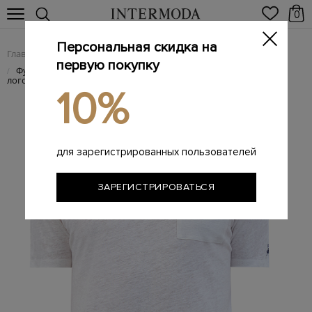
0
Персональная скидка на
Главная
Мужчинам
Одежда
Футболки
/
/
/
первую покупку
Футболка из тонкого льняного джерси с вышитым
/
логотипом
10%
для зарегистрированных пользователей
ЗАРЕГИСТРИРОВАТЬСЯ